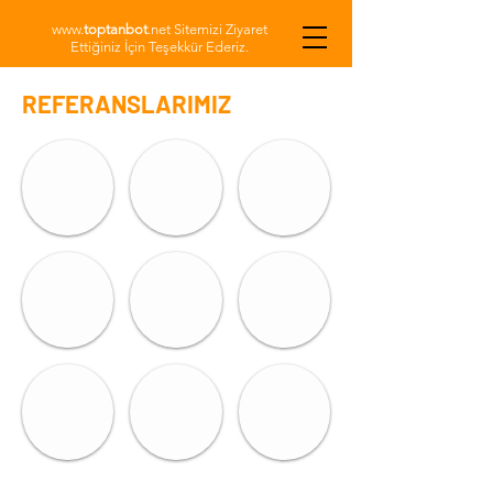
www.
toptanbot
.net Sitemizi Ziyaret
Ettiğiniz İçin Teşekkür Ederiz.
REFERANSLARIMIZ