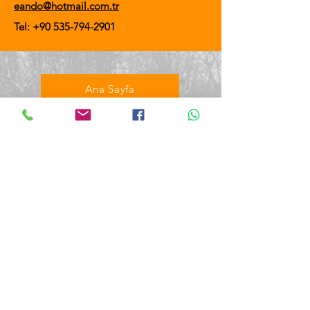
eando@hotmail.com.tr
Tel:
+90 535-794-2901
Ana Sayfa
Hakkımızda
Toptan Bot
Toptan Mont
Toptan Okul Çantası
Atkı & Bere Takımı